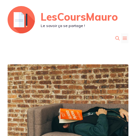
Aller
LesCoursMauro
au
contenu
Le savoir ça se partage !
MEN