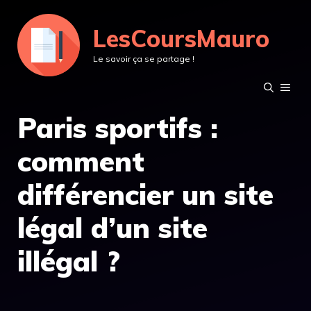
Aller
LesCoursMauro
au
contenu
Le savoir ça se partage !
MEN
Paris sportifs :
comment
différencier un site
légal d’un site
illégal ?